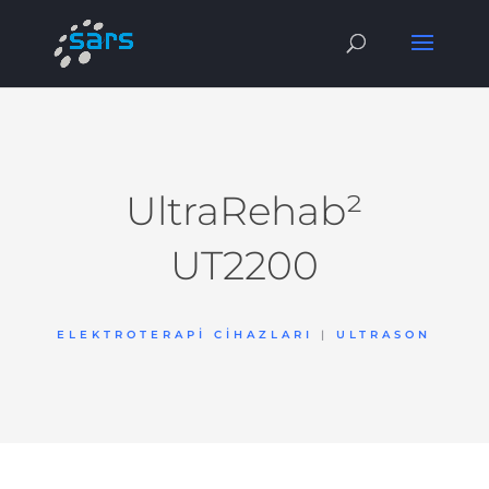
UltraRehab²
UT2200
ELEKTROTERAPI CIHAZLARI
|
ULTRASON