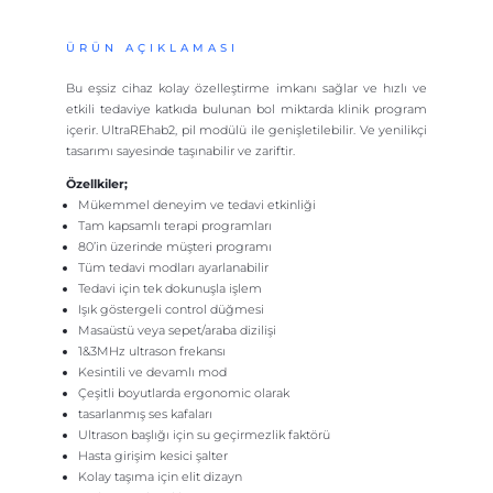
ÜRÜN AÇIKLAMASI
Bu eşsiz cihaz kolay özelleştirme imkanı sağlar ve hızlı ve
etkili tedaviye katkıda bulunan bol miktarda klinik program
içerir. UltraREhab2, pil modülü ile genişletilebilir. Ve yenilikçi
tasarımı sayesinde taşınabilir ve zariftir.
Özellkiler;
Mükemmel deneyim ve tedavi etkinliği
Tam kapsamlı terapi programları
80’in üzerinde müşteri programı
Tüm tedavi modları ayarlanabilir
Tedavi için tek dokunuşla işlem
Işık göstergeli control düğmesi
Masaüstü veya sepet/araba dizilişi
1&3MHz ultrason frekansı
Kesintili ve devamlı mod
Çeşitli boyutlarda ergonomic olarak
tasarlanmış ses kafaları
Ultrason başlığı için su geçirmezlik faktörü
Hasta girişim kesici şalter
Kolay taşıma için elit dizayn