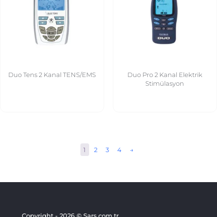
Duo Tens 2 Kanal TENS/EMS
Duo Pro 2 Kanal Elektrik
Stimülasyon
1
2
3
4
→
Copyright - 2026 © Sars.com.tr