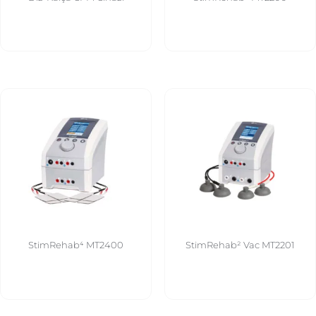
StimRehab⁴ MT2400
StimRehab² Vac MT2201