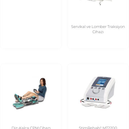
Servikal ve Lomber Traksiyon
Cihazı
Diz-Kalça CPM Cihazı
StimRehab² MT2200