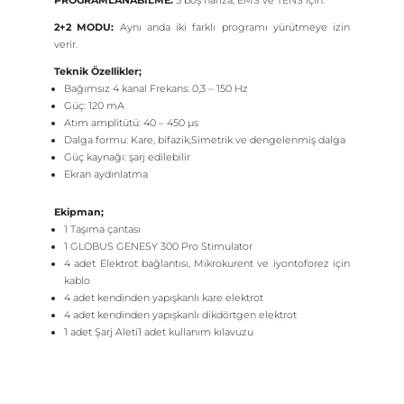
2+2 MODU:
Aynı anda iki farklı programı yürütmeye izin
verir.
Teknik Özellikler;
Bağımsız 4 kanal Frekans: 0,3 – 150 Hz
Güç: 120 mA
Atım amplitütü: 40 – 450 μs
Dalga formu: Kare, bifazik,Simetrik ve dengelenmiş dalga
Güç kaynağı: şarj edilebilir
Ekran aydınlatma
Ekipman;
1 Taşıma çantası
1 GLOBUS GENESY 300 Pro Stimulator
4 adet Elektrot bağlantısı, Mikrokurent ve iyontoforez için
kablo
4 adet kendinden yapışkanlı kare elektrot
4 adet kendinden yapışkanlı dikdörtgen elektrot
1 adet Şarj Aleti1 adet kullanım kılavuzu