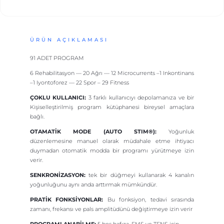
ÜRÜN AÇIKLAMASI
91 ADET PROGRAM
6 Rehabilitasyon — 20 Ağrı — 12 Microcurrents –1 Inkontinans
–1 Iyontoforez — 22 Spor – 29 Fitness
ÇOKLU KULLANICI:
3 farklı kullanıcıyı depolamanıza ve bir
Kişiselleştirilmiş program kütüphanesi bireysel amaçlara
bağlı.
OTAMATİK MODE (AUTO STIM®):
Yoğunluk
düzenlemesine manuel olarak müdahale etme ihtiyacı
duymadan otomatik modda bir programı yürütmeye izin
verir.
SENKRONİZASYON:
tek bir düğmeyi kullanarak 4 kanalın
yoğunluğunu aynı anda arttırmak mümkündür.
PRATİK FONKSİYONLAR:
Bu fonksiyon, tedavi sırasında
zamanı, frekansı ve pals amplitüdünü değiştirmeye izin verir
PROGRAMLANABİLME:
5 boş hafıza, EMS ve TENS için.