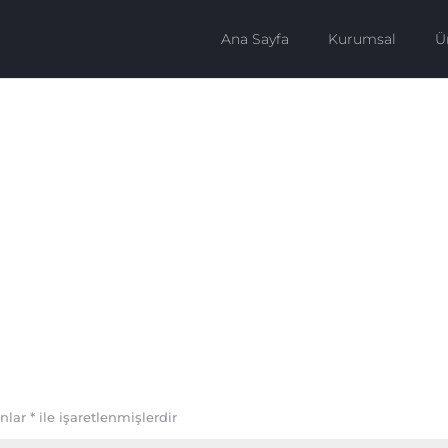
Ana Sayfa
Kurumsal
Ü
anlar
*
ile işaretlenmişlerdir