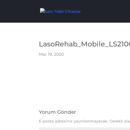
LasoRehab_Mobile_LS210
Mar 19, 2020
Yorum Gönder
E-posta adresiniz yayınlanmayacak.
Gerekli al