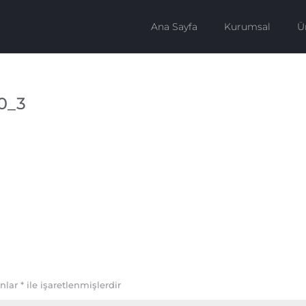
Ana Sayfa
Kurumsal
Ü
0_3
anlar
*
ile işaretlenmişlerdir