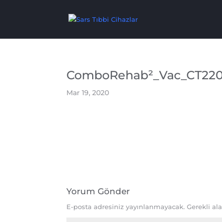
ComboRehab²_Vac_CT220
Mar 19, 2020
Yorum Gönder
E-posta adresiniz yayınlanmayacak.
Gerekli al