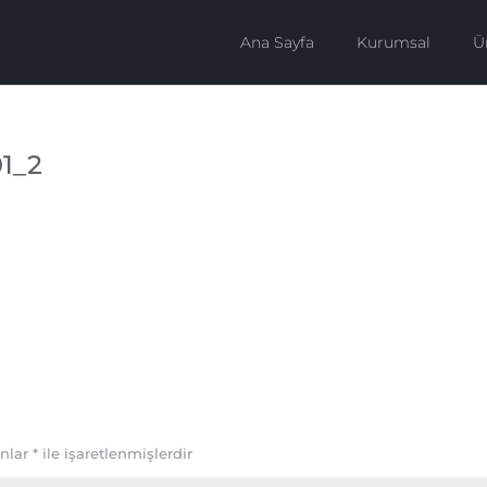
Ana Sayfa
Kurumsal
Ü
1_2
anlar
*
ile işaretlenmişlerdir