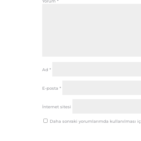
Yorum
*
Ad
*
E-posta
*
İnternet sitesi
Daha sonraki yorumlarımda kullanılması içi