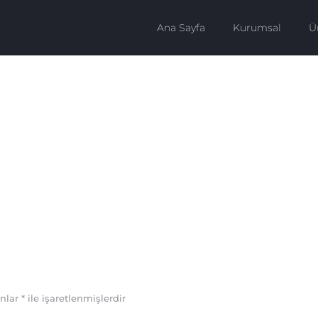
Ana Sayfa
Kurumsal
Ü
anlar
*
ile işaretlenmişlerdir