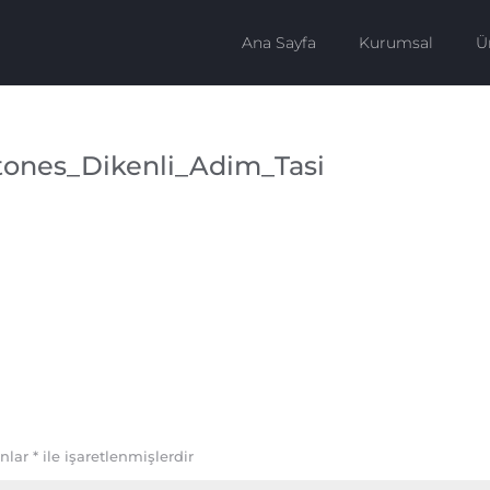
Ana Sayfa
Kurumsal
Ü
nes_Dikenli_Adim_Tasi
anlar
*
ile işaretlenmişlerdir