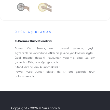
ÜRÜN AÇIKLAMASI
El-Parmak Kuvvetlendirici
Power Web Senior, essiz patentli tasarımı, çeşitli
egzersizlerin konforlu ve etkili bir şekilde yapılmasını sağlar.
Özel madde destekli kauçuktan yapılmış olup, 36 cm
çapında 4501 gram ağırlığındadır.
6 farklı direnç renk bulunmaktadır.
Power Web Junior olarak da 17 cm çapında ürün
bulunmaktadır.
Copyright - 2026 © Sars.com.tr