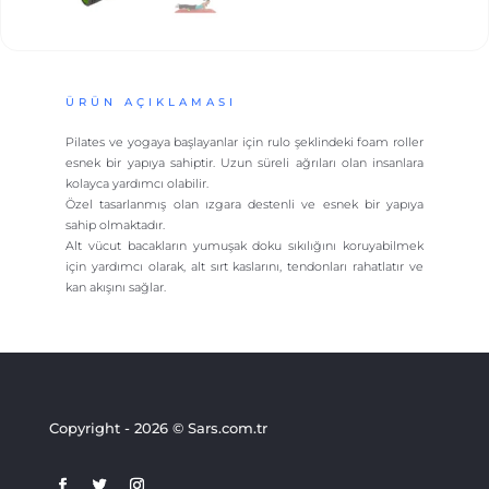
ÜRÜN AÇIKLAMASI
Pilates ve yogaya başlayanlar için rulo şeklindeki foam roller
esnek bir yapıya sahiptir. Uzun süreli ağrıları olan insanlara
kolayca yardımcı olabilir.
Özel tasarlanmış olan ızgara destenli ve esnek bir yapıya
sahip olmaktadır.
Alt vücut bacakların yumuşak doku sıkılığını koruyabilmek
için yardımcı olarak, alt sırt kaslarını, tendonları rahatlatır ve
kan akışını sağlar.
Copyright - 2026 © Sars.com.tr