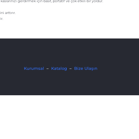
aslarınızı gerdirmek için basit, portatif ve çok etkili bir yoldur.
i arttırır.
r.
Kurumsal
–
Katalog
–
Bize Ulaşın