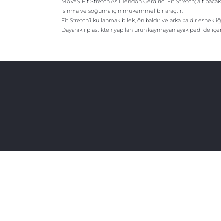
MoVeS Fit Stretch Asil Tendon Gerdirici Fit Stretch; alt bacak k
Isınma ve soğuma için mükemmel bir araçtır.
Fit Stretch’i kullanmak bilek, ön baldır ve arka baldır esnekliğin
Dayanıklı plastikten yapılan ürün kaymayan ayak pedi de içeri