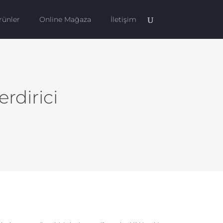
rünler
Online Mağaza
İletişim
rdirici