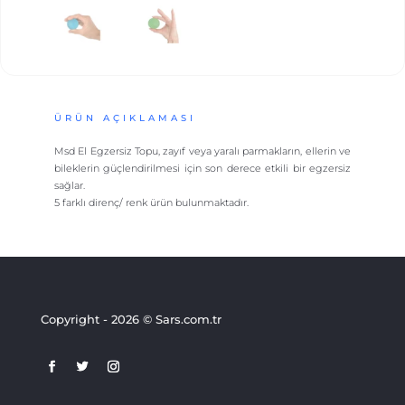
ÜRÜN AÇIKLAMASI
Msd El Egzersiz Topu, zayıf veya yaralı parmakların, ellerin ve
bileklerin güçlendirilmesi için son derece etkili bir egzersiz
sağlar.
5 farklı direnç/ renk ürün bulunmaktadır.
Copyright - 2026 © Sars.com.tr