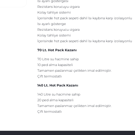
lsı ayarlı göstergesi
Rezistans korucuyu ızgara
Kolay tahliye sistemi
İçerisinde hot pack sepeti dahil lsı kaybına karşı izolasyonlu
lsı ayarlı gösterge
Rezistans koruyucu ızgara
Kolay tahliye sistemi
İçerisinde hot pack sepeti dahil lsı kaybına karşı izolasyonlu
70 Lt. Hot Pack Kazanı
70 Litre su hacmine sahip
10 ped alma kapasiteli
Tamamen paslanmaz çelikten imal edilmiştir.
Çift termostatlı
140 Lt. Hot Pack Kazanı
140 Litre su hacmine sahip
20 ped alma kapasiteli
Tamamen paslanmaz çelikten imal edilmiştir.
Çift termostatlı