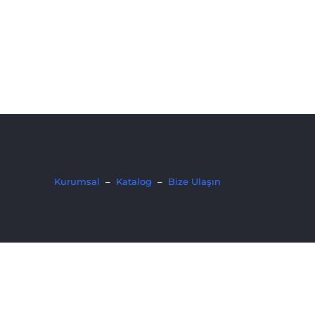
Kurumsal
–
Katalog
–
Bize Ulaşın