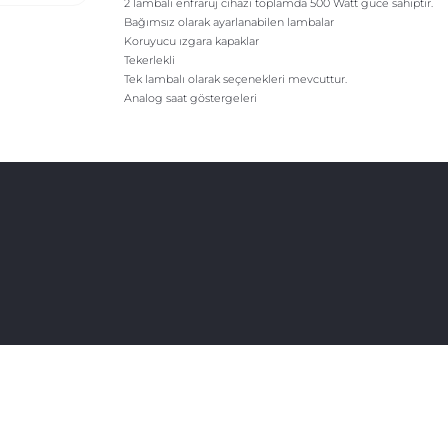
2 lambalı enfraruj cihazı toplamda 500 Watt güce sahiptir.
Bağımsız olarak ayarlanabilen lambalar
Koruyucu ızgara kapaklar
Tekerlekli
Tek lambalı olarak seçenekleri mevcuttur.
Analog saat göstergeleri